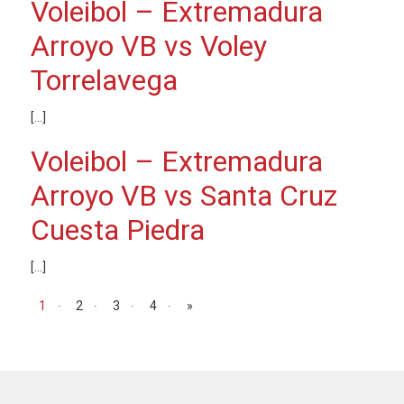
Voleibol – Extremadura
Arroyo VB vs Voley
Torrelavega
[…]
Voleibol – Extremadura
Arroyo VB vs Santa Cruz
Cuesta Piedra
[…]
Navegación de entradas
1
2
3
4
»