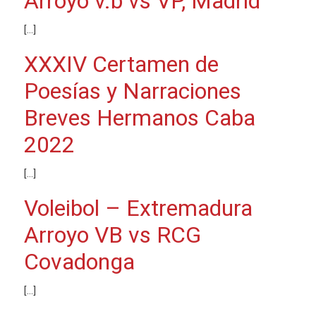
Arroyo v.b vs VP, Madrid
[…]
XXXIV Certamen de
Poesías y Narraciones
Breves Hermanos Caba
2022
[…]
Voleibol – Extremadura
Arroyo VB vs RCG
Covadonga
[…]