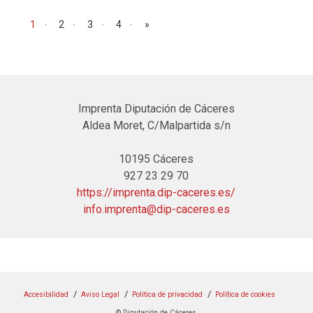
Navegación de entradas
1
2
3
4
»
Imprenta Diputación de Cáceres
Aldea Moret, C/Malpartida s/n
10195 Cáceres
927 23 29 70
https://imprenta.dip-caceres.es/
info.imprenta@dip-caceres.es
Accesibilidad
Aviso Legal
Política de privacidad
Política de cookies
© Diputación de Cáceres