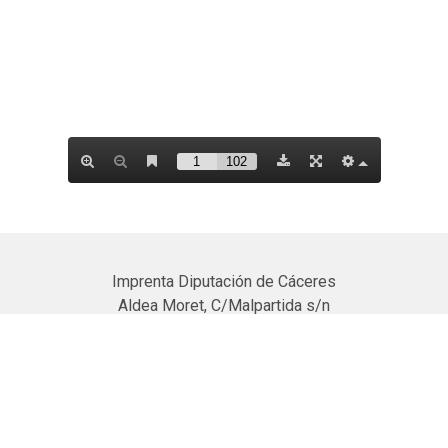
Imprenta Diputación de Cáceres
Aldea Moret, C/Malpartida s/n
10195 Cáceres
927 23 29 70
https://imprenta.dip-caceres.es/
info.imprenta@dip-caceres.es